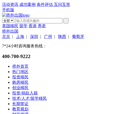
活动资讯
成功案例
条件评估
互问互答
手机版
美国移民
留学
香港
养老
侨外出国
北京
|
上海
|
深圳
|
广州
|
陕西
|
葡萄牙
7*24小时咨询服务热线：
400-700-9222
侨外首页
热门地区
投资移民
购房移民
创业移民
投资/捐款入籍
技术/人才/留学移民
长期签证
教育规划