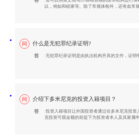
答
:去可以用英文填写D3体检表格的医养机构进行
以，例如和睦家等。除了常规体检外，还有血常规
接受HIV携带者，除此之外没有影响。
什么是无犯罪纪录证明?
问
答
:无犯罪纪录证明是由执法机构开具的文件，证明
介绍下多米尼克的投资入籍项目？
问
答
:投资入籍项目让外国投资者通过在多米尼克投资
克投资可观金额的前提下为投资者本人及其家属
及护照。目前多米尼克接受的投资入籍方式为向政
值至少为20万美金的地产。